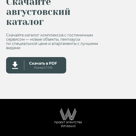
Скачайте
августовский
каталог
Скачайте каталог комплексов с гостиничным
сервисом — новые объекты, пентхаусы
по специальной цене и апартаменты с лучшими
видами
Скачать в PDF
Размер 5.7 MБ
проект агентства
Whitewill