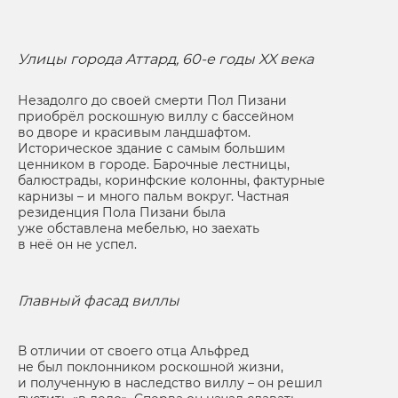
Улицы города Аттард, 60-е годы XX века
Незадолго до своей смерти Пол Пизани
приобрёл роскошную виллу с бассейном
во дворе и красивым ландшафтом.
Историческое здание с самым большим
ценником в городе. Барочные лестницы,
балюстрады, коринфские колонны, фактурные
карнизы – и много пальм вокруг. Частная
резиденция Пола Пизани была
уже обставлена мебелью, но заехать
в неё он не успел.
Главный фасад виллы
В отличии от своего отца Альфред
не был поклонником роскошной жизни,
и полученную в наследство виллу – он решил