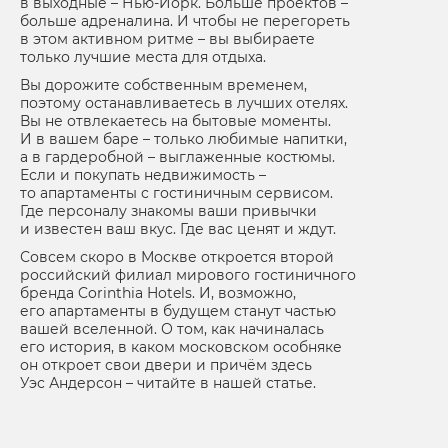
в выходные – Нью-Йорк. Больше проектов –
больше адреналина. И чтобы не перегореть
в этом активном ритме – вы выбираете
только лучшие места для отдыха.
Вы дорожите собственным временем,
поэтому останавливаетесь в лучших отелях.
Вы не отвлекаетесь на бытовые моменты.
И в вашем баре – только любимые напитки,
а в гардеробной – выглаженные костюмы.
Если и покупать недвижимость –
то апартаменты с гостиничным сервисом.
Где персоналу знакомы ваши привычки
и известен ваш вкус. Где вас ценят и ждут.
Совсем скоро в Москве откроется второй
российский филиал мирового гостиничного
бренда Corinthia Hotels. И, возможно,
его апартаменты в будущем станут частью
вашей вселенной. О том, как начиналась
его история, в каком московском особняке
он откроет свои двери и причём здесь
Уэс Андерсон – читайте в нашей статье.