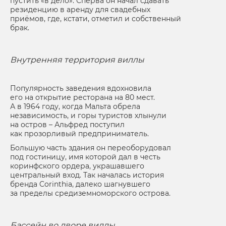
пустить «в дело». Сперва он начал сдавать
резиденцию в аренду для свадебных
приёмов, где, кстати, отметил и собственный
брак.
Внутренняя территория виллы
Популярность заведения вдохновила
его на открытие ресторана на 80 мест.
А в 1964 году, когда Мальта обрела
независимость, и горы туристов хлынули
на остров – Альфред поступил
как прозорливый предприниматель.
Большую часть здания он переоборудовал
под гостиницу, имя которой дал в честь
коринфского ордера, украшавшего
центральный вход. Так началась история
бренда Corinthia, далеко шагнувшего
за пределы средиземноморского острова.
Бассейн во дворе виллы