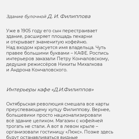
Д. И. Филиппова
Здание булочной
Уже в 1905 году его сын перестраивает
здание, расширяет площадь пекарни
и открывает знаменитую кофейню.
Над входом красуется имя владельца. Чуть
правее большими буквами – КАФЕ. Роспись
интерьеров заказали Петру Кончаловскому,
дедушке режиссёров Никиты Михалкова
и Андрона Кончаловского.
Интерьеры кафе «Д.И.Филиппов»
Октябрьская революция смешала все карты
преуспевающему купцу Филиппову. Вернее,
большевики просто национализировали
всё здание целиком. Магазин с кофейней
трогать не стали. А вот в левом крыле –
организовали гостиницу «Люкс». Позже здесь
будут останавливаться видные