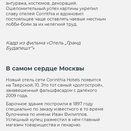
антуража, костюмов, декораций.
Ошеломительный успех картины укрепил
славу отелей Corinthia и вдохновил
постояльцев чаще оставлять чаевые местным
лобби-боям за их нелёгкий труд.
Кадр из фильма «Отель „Гранд
Будапешт“»
В самом сердце Москвы
Новый отель сети Corinthia Hotels появится
на Тверской, 10. Это тот самый «долгострой»,
занавешенный фальшфасадом с далёкого
2009 года.
Барочное здание построили в 1897 году
специально по заказу известного в то время
булочника по имени Иван Филиппов.
Успешный купец разместил в нём главный
магазин товарищества и пекарню.