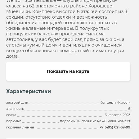
Wellton Spa Residence — клубный дом премиум-
класса на 62 апартамента в районе Хорошёво-
Мнёвники. Комплекс высотой 6 этажей состоит из 3
секций, отсутствие отделки и возможность
объединения площадей позволяют воплотить в
жизнь желаемые интерьеры. В полукруглых
французских балконах проведена система
автополива, у вас будет свой сад прямо за окном, а
системы «умный дом» и вентиляция с очищением
воздуха обеспечивают комфортный климат внутри
дома.
Показать на карте
Характеристики
застройщик
Концерн «Крост»
этажность
6
сдача
3 квартал 2023
паркинг
подземный паркинг на 48 машиномест
горячая линия
+7 (495) 021-59-99