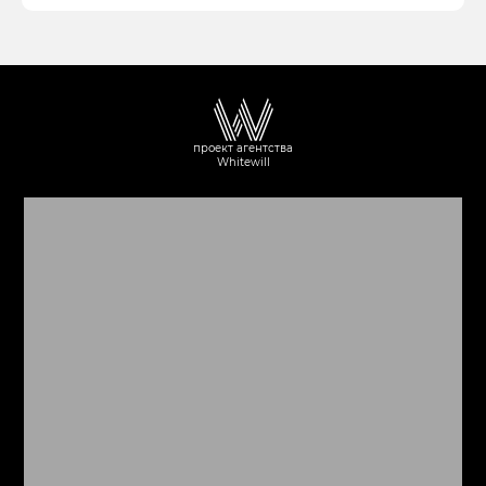
проект агентства
Whitewill