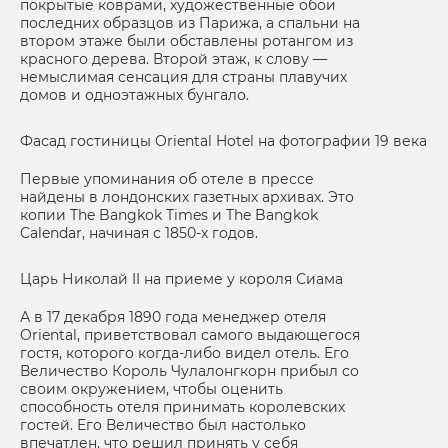
покрытые коврами, художественные обои
последних образцов из Парижа, а спальни на
втором этаже были обставлены ротангом из
красного дерева. Второй этаж, к слову —
немыслимая сенсация для страны плавучих
домов и одноэтажных бунгало.
Фасад гостиницы Oriental Hotel на фотографии 19 века
Первые упоминания об отеле в прессе
найдены в лондонских газетных архивах. Это
копии The Bangkok Times и The Bangkok
Calendar, начиная с 1850-х годов.
Царь Николай II на приеме у короля Сиама
А в 17 декабря 1890 года менеджер отеля
Oriental, приветствовал самого выдающегося
гостя, которого когда-либо видел отель. Его
Величество Король Чулалонгкорн прибыл со
своим окружением, чтобы оценить
способность отеля принимать королевских
гостей. Его Величество был настолько
впечатлен, что решил принять у себя