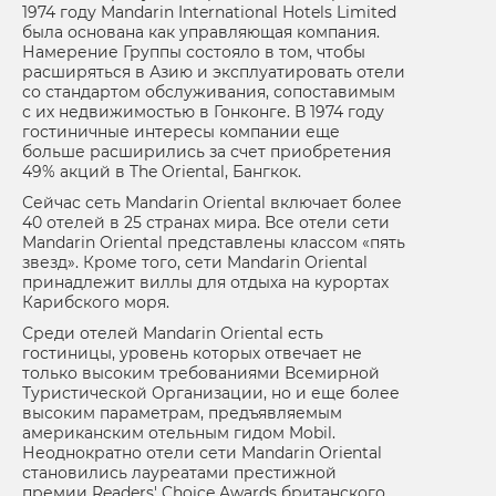
1974 году Mandarin International Hotels Limited
была основана как управляющая компания.
Намерение Группы состояло в том, чтобы
расширяться в Азию и эксплуатировать отели
со стандартом обслуживания, сопоставимым
с их недвижимостью в Гонконге. В 1974 году
гостиничные интересы компании еще
больше расширились за счет приобретения
49% акций в The Oriental, Бангкок.
Сейчас сеть Mandarin Oriental включает более
40 отелей в 25 странах мира. Все отели сети
Mandarin Oriental представлены классом «пять
звезд». Кроме того, сети Mandarin Oriental
принадлежит виллы для отдыха на курортах
Карибского моря.
Среди отелей Mandarin Oriental есть
гостиницы, уровень которых отвечает не
только высоким требованиями Всемирной
Туристической Организации, но и еще более
высоким параметрам, предъявляемым
американским отельным гидом Mobil.
Неоднократно отели сети Mandarin Oriental
становились лауреатами престижной
премии Readers' Choice Awards британского