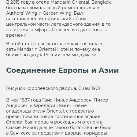
В 2015 году в отеле Mandarin Oriental, Bangkok
был начат комплексный ремонт крыльев
Authors’ Wing и Garden Wing. Был
восстановлен исторический облик
центральной части легендарного здания, в то
же время комфортабельнее и в духе нового
времени.
В этой статье рассказываем как появилась
сеть Mandarin Oriental Hotel и почему она
ближе по духу к России чем мы думаем.
Соединение Европы и Азии
Рисунок королевского дворца. Сиам 1901
В мае 1887 года Ганс Нильс Андерсен, Питер
Андерсен и Фредерик Кинч, новые
владельцы отеля Oriental, с гордостью
презентовали новое гостиничное здание.
Oriental был первым роскошным отелем в
Сиаме. Никогда еще такого богатства не было
в Бангкоке за пределами дворца: коридоры