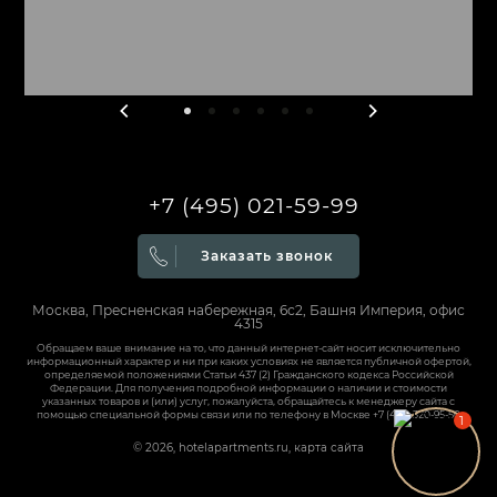
+7 (495) 021-59-99
Заказать звонок
Москва, Пресненская набережная, 6с2, Башня Империя, офис
4315
Обращаем ваше внимание на то, что данный интернет-сайт носит исключительно
информационный характер и ни при каких условиях не является публичной офертой,
определяемой положениями Статьи 437 (2) Гражданского кодекса Российской
Федерации. Для получения подробной информации о наличии и стоимости
указанных товаров и (или) услуг, пожалуйста, обращайтесь к менеджеру сайта с
помощью специальной формы связи или по телефону в Москве
+7 (495) 320-95-50
© 2026, hotelapartments.ru,
карта сайта