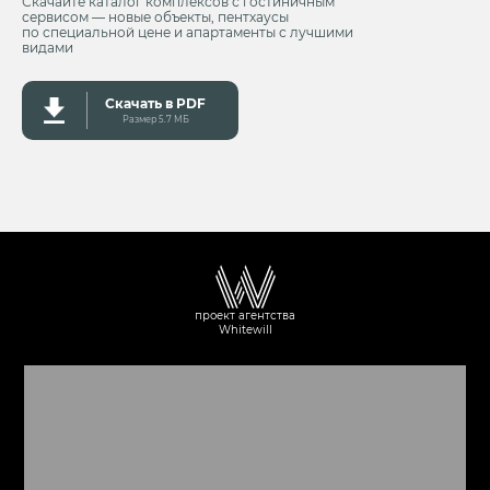
Скачайте каталог комплексов с гостиничным
сервисом — новые объекты, пентхаусы
по специальной цене и апартаменты с лучшими
видами
Скачать в PDF
Размер 5.7 MБ
проект агентства
Whitewill