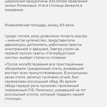
церемония приурочена 300-летию правления
семьи Романовых. И вся столица замерла в
ожидании.
Исаакиевская площадь, конец XIX века
Среди гостей, кому дозволено попасть внутрь
– именитое купечество, представители
адвокатуры, дипломаты, работники прессы
иностранной и здешней. Завтра утром на
первой полосе газеты «Петербургский
листок» выйдет статья со словами:
«После молебствования все приглашённые
обозревали грандиозный отель, вызвавший
восторг всех присутствовавших. В роскошных
залах отеля, залитых тысячами огней, был
сервирован роскошный обед. Во время
обеда первую речь произнёс присяжный
поверенный Р.В. Лимониус, указавший на тот
роскошный уголок, который подарен нашей
столице».