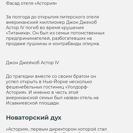
Фасад отеля «Астория»
За полгода до открытия питерского отеля
американский миллионер Джон Джекоб
Астор IV погиб во время крушения
«Титаника». Он был из семьи потомственных
предпринимателей, разбогатевших на
продаже пушнины и контрабанды опиума.
Джон Джейкоб Астор IV
До трагедии вместе со своим братом он
успел открыть в Нью-Йорке несколько
фешенебельных гостиниц «Уолдорф-
Астория». И именно в честь этой
американской семьи был назван отель на
Исаакиевской площади.
Новаторский дух
«Астория», первым директором которой стал