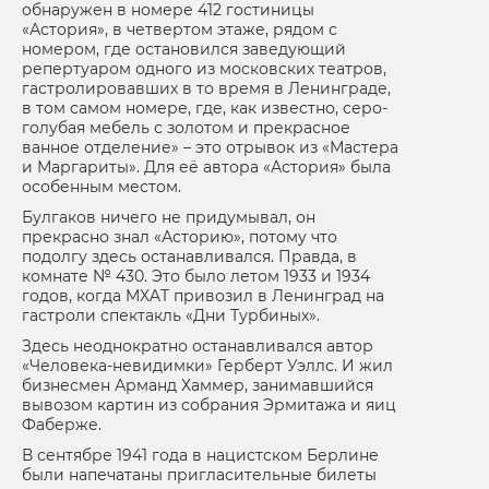
обнаружен в номере 412 гостиницы
«Астория», в четвертом этаже, рядом с
номером, где остановился заведующий
репертуаром одного из московских театров,
гастролировавших в то время в Ленинграде,
в том самом номере, где, как известно, серо-
голубая мебель с золотом и прекрасное
ванное отделение» – это отрывок из «Мастера
и Маргариты». Для её автора «Астория» была
особенным местом.
Булгаков ничего не придумывал, он
прекрасно знал «Асторию», потому что
подолгу здесь останавливался. Правда, в
комнате № 430. Это было летом 1933 и 1934
годов, когда MXAT привозил в Ленинград на
гастроли спектакль «Дни Турбиных».
Здесь неоднократно останавливался автор
«Человека-невидимки» Герберт Уэллс. И жил
бизнесмен Арманд Хаммер, занимавшийся
вывозом картин из собрания Эрмитажа и яиц
Фаберже.
В сентябре 1941 года в нацистском Берлине
были напечатаны пригласительные билеты