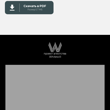
Скачать в PDF
Размер 5.7 MБ
проект агентства
Whitewill