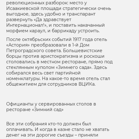
революционных разборок: место у
Исаакиевской площади стратегически очень
выгодное, здесь удобно и транспарант
развернуть «Да здравствует
Интернационал!», и поставить накачанный
морфием караул, и баррикаду устроить.
После октябрьских событий 1917 года отель
«Астория» преобразовали в 1-й Дом
Петроградского совета. Большевистские
борцы против аристократизма и роскоши
столовались в местном ресторане, прямо под
стеклянным куполом «Зимнего сада». Здесь
собирался весь свет партийной
номенклатуры. На какое-то время отель стал
общежитием для сотрудников ВЦИКа.
Официанты у сервированных столов в
ресторане «Зимний сад»
Все эти собрания кто-то должен был
оплачивать. И когда в казне стало не хватать
денег на эти дорогие съезды – приняли