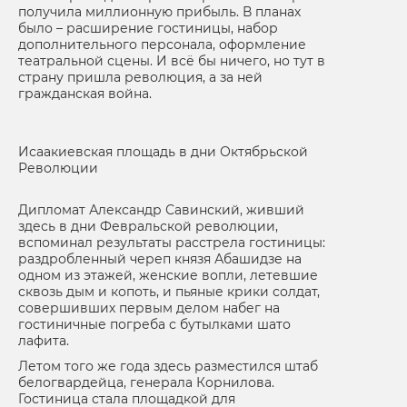
получила миллионную прибыль. В планах
было – расширение гостиницы, набор
дополнительного персонала, оформление
театральной сцены. И всё бы ничего, но тут в
страну пришла революция, а за ней
гражданская война.
Исаакиевская площадь в дни Октябрьской
Революции
Дипломат Александр Савинский, живший
здесь в дни Февральской революции,
вспоминал результаты расстрела гостиницы:
раздробленный череп князя Абашидзе на
одном из этажей, женские вопли, летевшие
сквозь дым и копоть, и пьяные крики солдат,
совершивших первым делом набег на
гостиничные погреба с бутылками шато
лафита.
Летом того же года здесь разместился штаб
белогвардейца, генерала Корнилова.
Гостиница стала площадкой для