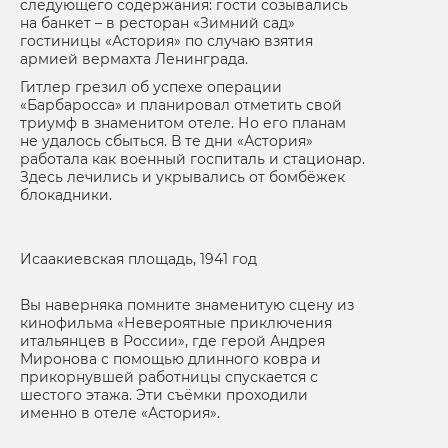
следующего содержания: гости созывались
на банкет – в ресторан «Зимний сад»
гостиницы «Астория» по случаю взятия
армией вермахта Ленинграда.
Гитлер грезил об успехе операции
«Барбаросса» и планировал отметить свой
триумф в знаменитом отеле. Но его планам
не удалось сбыться. В те дни «Астория»
работала как военный госпиталь и стационар.
Здесь лечились и укрывались от бомбёжек
блокадники.
Исаакиевская площадь, 1941 год
Вы наверняка помните знаменитую сцену из
кинофильма «Невероятные приключения
итальянцев в России», где герой Андрея
Миронова с помощью длинного ковра и
прикорнувшей работницы спускается с
шестого этажа. Эти съёмки проходили
именно в отеле «Астория».