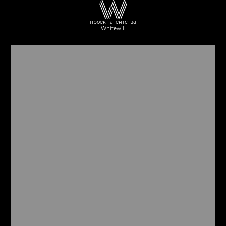
проект агентства
Whitewill